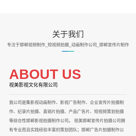
关于我们
专注于邯郸视频制作_短视频拍摄_动画制作公司_邯郸宣传片制作
ABOUT US
视美影视文化有限公司
我公司是集影视动画制作、影视广告制作、企业宣传片拍摄制
作、纪录片拍摄、直销片拍摄、产品广告片、短视频策划拍摄
等综合性邯郸影视拍摄制作公司。 视美邯郸宣传片拍摄公司拥
有专业而且实践经验丰富的策划团队；邯郸广告片拍摄制作公