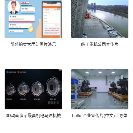
凯盛拍卖大厅动画片演示
临工重机公司宣传片
3D动画演示晟昌机电马达机械
belfor企业宣传片(中文)半导体