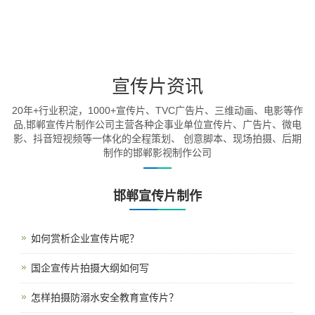
宣传片资讯
20年+行业积淀，1000+宣传片、TVC广告片、三维动画、电影等作
品,邯郸宣传片制作公司主营各种企事业单位宣传片、广告片、微电
影、抖音短视频等一体化的全程策划、 创意脚本、现场拍摄、后期
制作的邯郸影视制作公司
邯郸宣传片制作
如何赏析企业宣传片呢？
国企宣传片拍摄大纲如何写
怎样拍摄防溺水安全教育宣传片？