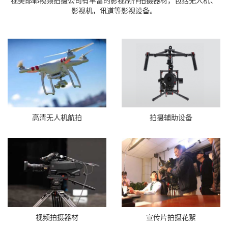
视美邯郸视频拍摄公司有丰富的影视制作拍摄器材，包括无人机、
影视机，讯道等影视设备。
高清无人机航拍
拍摄辅助设备
视频拍摄器材
宣传片拍摄花絮