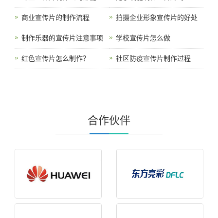
商业宣传片的制作流程
拍摄企业形象宣传片的好处
制作乐器的宣传片注意事项
学校宣传片怎么做
红色宣传片怎么制作？
社区防疫宣传片制作过程
合作伙伴