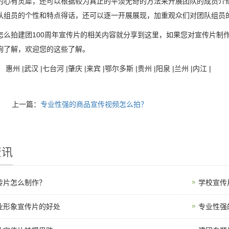
的心有灵犀，还可以根据较为真正的平淡无奇的方法来开展团队的成员介
队组员的个性和特点得话，还可以逐一开展展现，加重观众们对团队组员
怎么拍建团100周年宣传片的相关内容就分享到这里，如果您对宣传片制
询了解，欢迎您的这些了解。
：
惠州
|
武汉
|
七台河
|
肇庆
|
来宾
|
鄂尔多斯
|
贵州
|
阳泉
|
兰州
|
内江
|
上一篇：
专业性强的商品宣传视频怎么拍？
资讯
传片怎么制作？
学校宣传
业形象宣传片的好处
专业性强