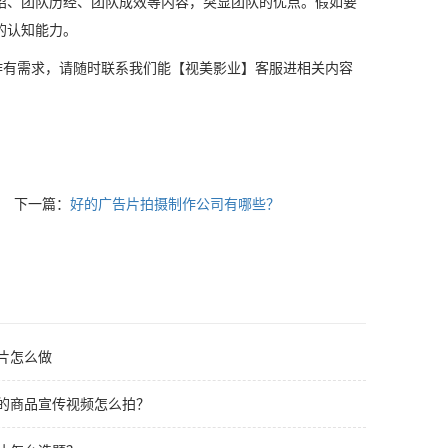
绍、团队历经、团队成效等内容，突显团队的优点。假如要
的认知能力。
作有需求，请随时联系我们能【视美影业】客服进相关内容
下一篇：
好的广告片拍摄制作公司有哪些？
片怎么做
的商品宣传视频怎么拍？