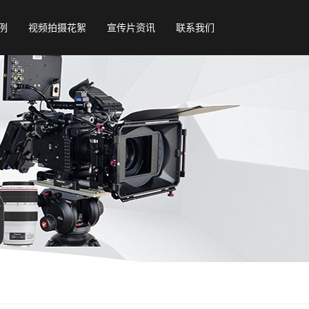
例
视频拍摄花絮
宣传片资讯
联系我们