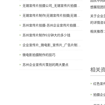
团队中间
无锡宣传片拍摄公司_无锡宣传片拍摄制作公司_无人机航拍宣传片制作
想展现团
无锡宣传片制作|无锡宣传片拍摄|无锡视频拍摄制作|无锡动画制作|无锡
关于企业
的详情咨
苏州宣传片拍摄-苏州企业宣传片拍摄制作公司
相关推荐
苏州宣传片制作5分钟大约多少钱
企业宣传片_微电影_宣传片_广告片制作_影视制作公司
微电影拍摄制作的技巧
苏州企业宣传片策划的两大要点
相关
红色宣
拍摄企