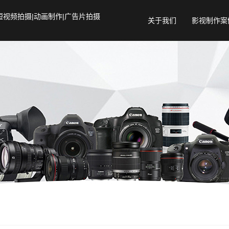
|短视频拍摄|动画制作|广告片拍摄
关于我们
影视制作案