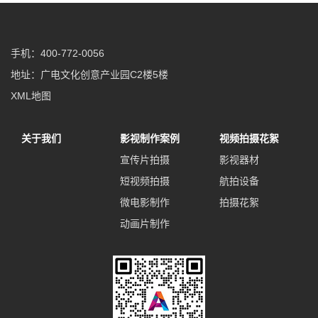
手机：400-772-0056
地址：广电文化创意产业园C2楼5楼
XML地图
关于我们
影视制作案例
视频拍摄花絮
宣传片拍摄
影视器材
短视频拍摄
航拍设备
微电影制作
拍摄花絮
动画片制作